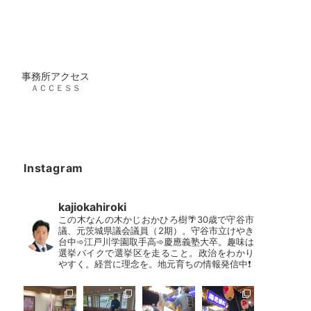
事務所アクセス
ＡＣＣＥＳＳ
Instagram
kajiokahiroki
この木なんの木かじおかひろ樹🌴30歳で守谷市
議、元茨城県議会議員（2期）。守谷市立けやき
台中➾江戸川学園取手高➾慶應義塾大卒。趣味は
選挙バイクで選挙区を走ること。政治をわかり
やすく。経営に理念を。地元育ちの情報発信中❗