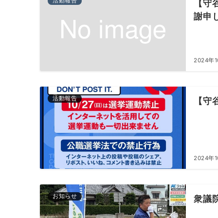
活動報告
【守
謝申
2024年
活動報告
【守
2024年
お知らせ
衆議