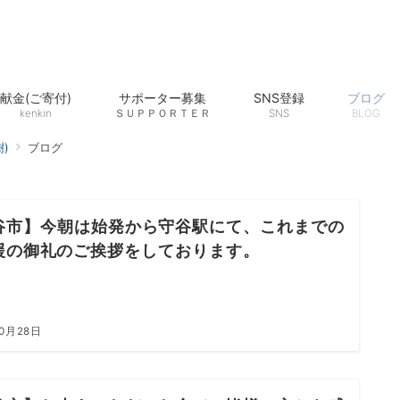
献金(ご寄付)
サポーター募集
SNS登録
ブログ
kenkin
ＳＵＰＰＯＲＴＥＲ
SNS
BLOG
)
ブログ
谷市】今朝は始発から守谷駅にて、これまでの
援の御礼のご挨拶をしております。
10月28日