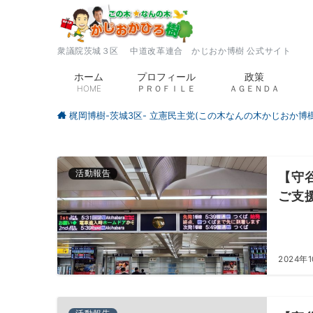
衆議院茨城３区 中道改革連合 かじおか博樹 公式サイト
ホーム
プロフィール
政策
HOME
ＰＲＯＦＩＬＥ
ＡＧＥＮＤＡ
梶岡博樹-茨城3区- 立憲民主党(この木なんの木かじおか博樹
活動報告
【守
ご支
2024年