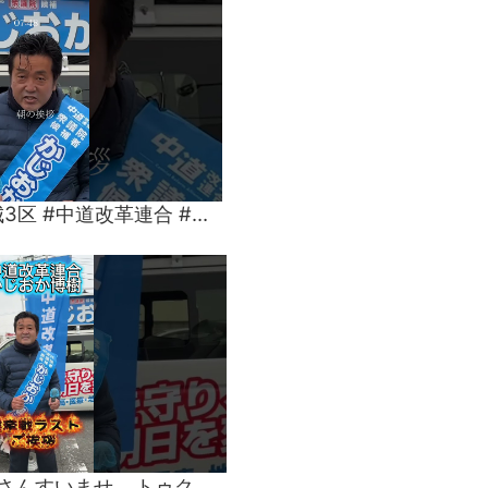
屋根を捨て日#茨城3区 #中道改革連合 #かじおか博樹 #雪 #選挙 #衆議院選挙2026 #トゥクトゥク
選挙戦ラスト！皆さんすいませ… トゥクトゥクには乗れません‼️ #茨城3区 #中道改革連合 #かじおか博樹 #政治家