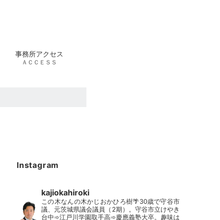
事務所アクセス
ＡＣＣＥＳＳ
Instagram
kajiokahiroki
この木なんの木かじおかひろ樹🌴30歳で守谷市
議、元茨城県議会議員（2期）。守谷市立けやき
台中➾江戸川学園取手高➾慶應義塾大卒。趣味は