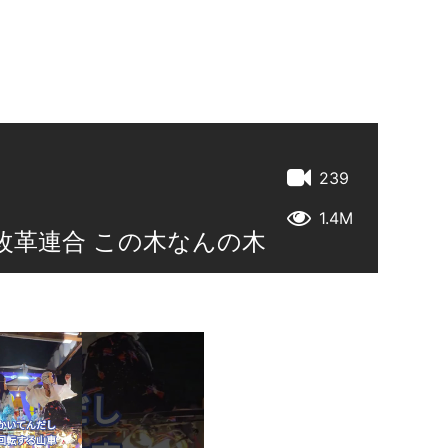
239
1.4M
道改革連合 この木なんの木