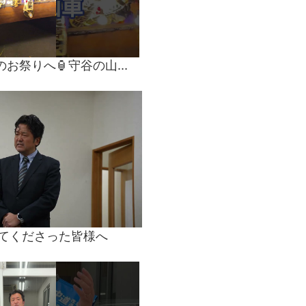
守谷市の八坂神社のお祭りへ🏮守谷の山車は、回転するんです🎶くるりと回る山車の上で舞うひょっとこ踊りは、何度見ても圧巻の一言。#守谷市 #八坂神社 #祇園祭 #山車#ひょっとこ踊り
てくださった皆様へ