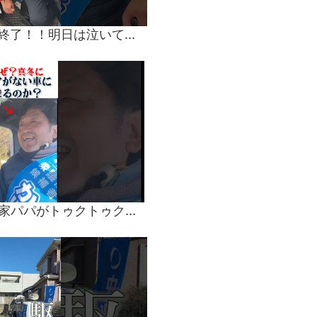
選挙戦11日目無事終了！！明日は泣いても笑っても最終日です！皆様のご期待こたら得られように最後まで走り切ります中道改革連合 #茨城3区 #比例代表は中道改革連合#かじおか博樹 #衆議院選挙2026
【衝撃】48歳政治家パパがトゥクトゥクで演説する理由とは？#政治家 #選挙 #密着 #ルーティン #ドキュメンタリー #茨城 #感動 #裏側