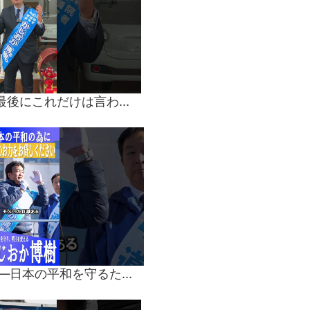
【激動の選挙戦】最後にこれだけは言わせてください。#かじおか博樹 #茨城3区 #衆院選2026
助けてください――日本の平和を守るための最後の訴え#日本の平和#正念場の選挙#未来世代のために#中道政治#ブレーキのある政治#人間主義#家計を守る#尊厳を守る#選挙に行こう#政治を自分ごとに