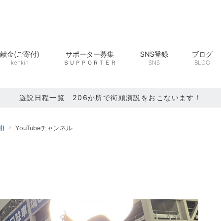
献金(ご寄付)
サポーター募集
SNS登録
ブログ
kenkin
ＳＵＰＰＯＲＴＥＲ
SNS
BLOG
遊説日程一覧 206か所で街頭演説をおこないます！
)
YouTubeチャンネル