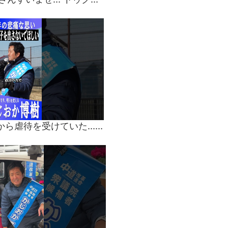
【涙の訴え】「親から虐待を受けていた…」街頭演説で青年が政治家に託した願い#かじおか博樹 #茨城3区 #児童虐待防止 #教育 #街頭演説 #政治家 #中道改革連合