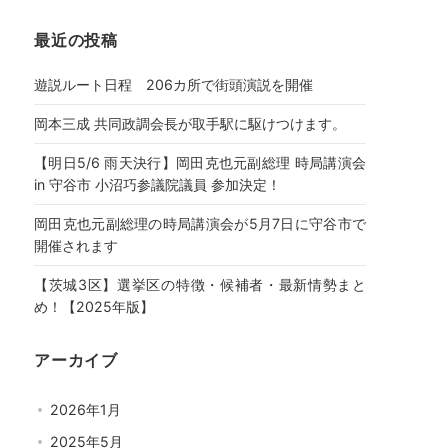
最近の投稿
遊説ルート日程 206カ所で街頭演説を開催
岡本三成 共同政調会長が取手駅に駆けつけます。
【明日5/6 雨天決行】岡田克也元副総理 時局講演会
in 守谷市 小沼巧参議院議員 参加決定！
岡田克也元副総理の時局講演会が5月7日に守谷市で
開催されます
【茨城3区】選挙区の特徴・候補者・最新情勢まと
め！【2025年版】
アーカイブ
2026年1月
2025年5月