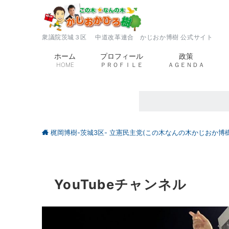
衆議院茨城３区 中道改革連合 かじおか博樹 公式サイト
ホーム
プロフィール
政策
HOME
ＰＲＯＦＩＬＥ
ＡＧＥＮＤＡ
梶岡博樹-茨城3区- 立憲民主党(この木なんの木かじおか博樹
YouTubeチャンネル