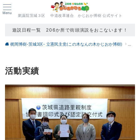
Menu
衆議院茨城３区 中道改革連合 かじおか博樹 公式サイト
遊説日程一覧 206か所で街頭演説をおこないます！
梶岡博樹-茨城3区- 立憲民主党(この木なんの木かじおか博樹)
活動
活動実績