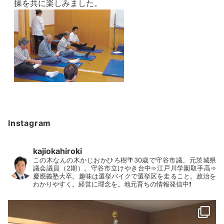
操を共に楽しみました。
Instagram
kajiokahiroki
この木なんの木かじおかひろ樹🌴30歳で守谷市議、元茨城県
議会議員（2期）。守谷市立けやき台中➾江戸川学園取手高➾
慶應義塾大卒。趣味は選挙バイクで選挙区を走ること。政治を
わかりやすく。経営に理念を。地元育ちの情報発信中❗