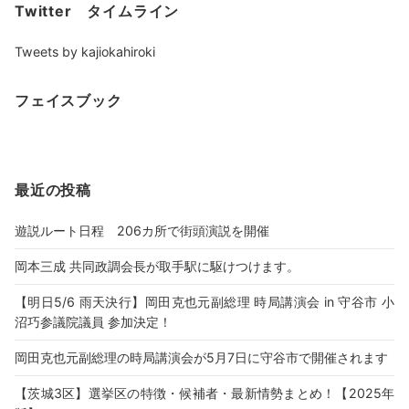
Twitter タイムライン
Tweets by kajiokahiroki
フェイスブック
最近の投稿
遊説ルート日程 206カ所で街頭演説を開催
岡本三成 共同政調会長が取手駅に駆けつけます。
【明日5/6 雨天決行】岡田克也元副総理 時局講演会 in 守谷市 小
沼巧参議院議員 参加決定！
岡田克也元副総理の時局講演会が5月7日に守谷市で開催されます
【茨城3区】選挙区の特徴・候補者・最新情勢まとめ！【2025年