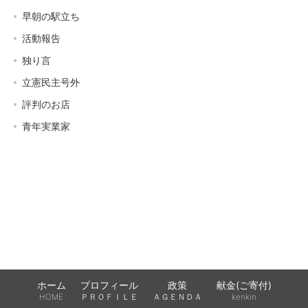
早朝の駅立ち
活動報告
独り言
立憲民主号外
評判のお店
青年実業家
ホーム
プロフィール
政策
献金(ご寄付)
HOME
ＰＲＯＦＩＬＥ
ＡＧＥＮＤＡ
kenkin