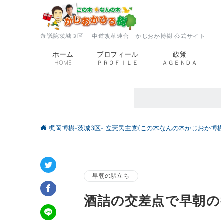
衆議院茨城３区 中道改革連合 かじおか博樹 公式サイト
ホーム
プロフィール
政策
HOME
ＰＲＯＦＩＬＥ
ＡＧＥＮＤＡ
梶岡博樹-茨城3区- 立憲民主党(この木なんの木かじおか博樹
早朝の駅立ち
酒詰の交差点で早朝の