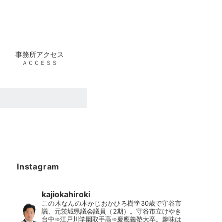
事務所アクセス
ＡＣＣＥＳＳ
Instagram
kajiokahiroki
この木なんの木かじおかひろ樹🌴30歳で守谷市
議、元茨城県議会議員（2期）。守谷市立けやき
台中➾江戸川学園取手高➾慶應義塾大卒。趣味は