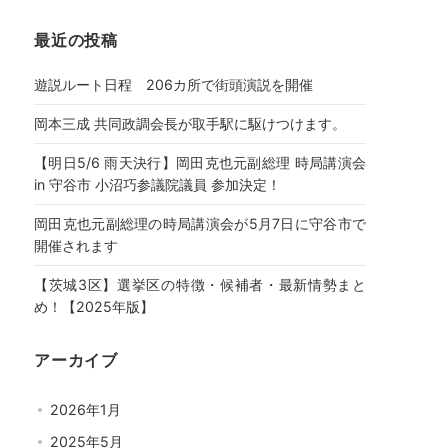
最近の投稿
遊説ルート日程 206カ所で街頭演説を開催
岡本三成 共同政調会長が取手駅に駆けつけます。
【明日5/6 雨天決行】岡田克也元副総理 時局講演会
in 守谷市 小沼巧参議院議員 参加決定！
岡田克也元副総理の時局講演会が5月7日に守谷市で
開催されます
【茨城3区】選挙区の特徴・候補者・最新情勢まと
め！【2025年版】
アーカイブ
2026年1月
2025年5月