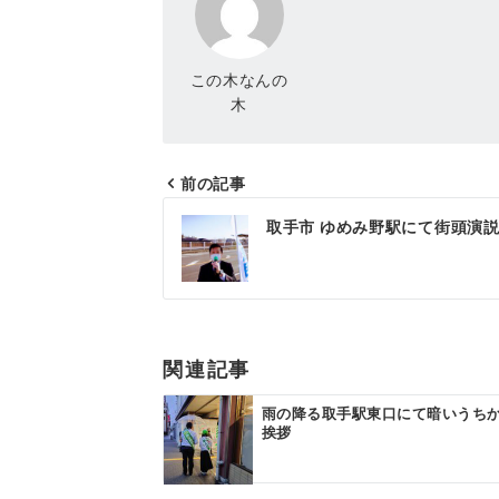
この木なんの
木
前の記事
投
取手市 ゆめみ野駅にて街頭演
稿
ナ
ビ
ゲ
関連記事
ー
雨の降る取手駅東口にて暗いうち
挨拶
シ
ョ