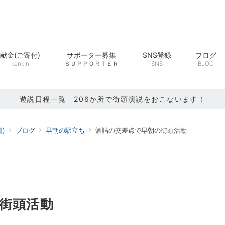
献金(ご寄付)
サポーター募集
SNS登録
ブログ
kenkin
ＳＵＰＰＯＲＴＥＲ
SNS
BLOG
遊説日程一覧 206か所で街頭演説をおこないます！
)
ブログ
早朝の駅立ち
酒詰の交差点で早朝の街頭活動
街頭活動