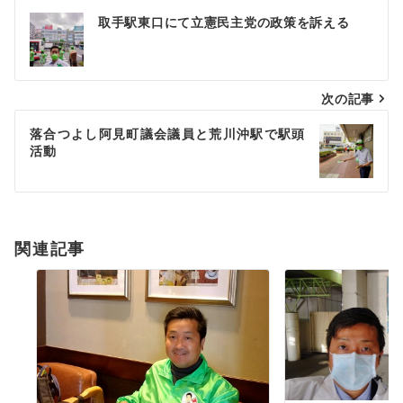
投
取手駅東口にて立憲民主党の政策を訴える
稿
ナ
次の記事
ビ
ゲ
落合つよし阿見町議会議員と荒川沖駅で駅頭
活動
ー
シ
ョ
関連記事
ン