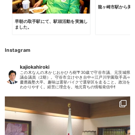
龍ヶ崎市駅から美
早朝の取手駅にて、駅頭活動を実施し
ました。
Instagram
kajiokahiroki
この木なんの木かじおかひろ樹🌴30歳で守谷市議、元茨城県
議会議員（2期）。守谷市立けやき台中➾江戸川学園取手高➾
慶應義塾大卒。趣味は選挙バイクで選挙区を走ること。政治を
わかりやすく。経営に理念を。地元育ちの情報発信中❗