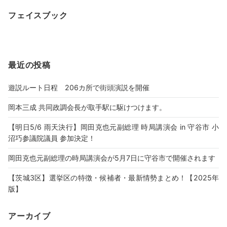
フェイスブック
最近の投稿
遊説ルート日程 206カ所で街頭演説を開催
岡本三成 共同政調会長が取手駅に駆けつけます。
【明日5/6 雨天決行】岡田克也元副総理 時局講演会 in 守谷市 小
沼巧参議院議員 参加決定！
岡田克也元副総理の時局講演会が5月7日に守谷市で開催されます
【茨城3区】選挙区の特徴・候補者・最新情勢まとめ！【2025年
版】
アーカイブ