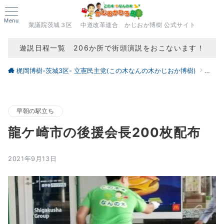
Menu
衆議院茨城３区 中道改革連合 かじおか博樹 公式サイト
遊説日程一覧 206か所で街頭演説をおこないます！
梶岡博樹-茨城3区- 立憲民主党(この木なんの木かじおか博樹)
ブロ
早朝の駅立ち
龍ケ崎市の後援会長200枚配布
2021年9月13日