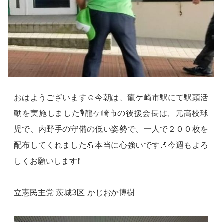
おはようございます☺今朝は、龍ケ崎市駅にて駅頭活
動を実施しました🎙龍ケ崎市の後援会長は、元高校球
児で、内野手の守備の低い姿勢で、一人で２００枚を
配布してくれました💪本当に心強いです🎶今週もよろ
しくお願いします❗
立憲民主党 茨城3区 かじおか博樹