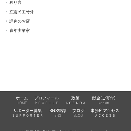
独り言
立憲民主号外
評判のお店
青年実業家
ホーム
プロフィール
政策
献金(ご寄付)
HOME
ＰＲＯＦＩＬＥ
ＡＧＥＮＤＡ
kenkin
サポーター募集
SNS登録
ブログ
事務所アクセス
ＳＵＰＰＯＲＴＥＲ
SNS
BLOG
ＡＣＣＥＳＳ