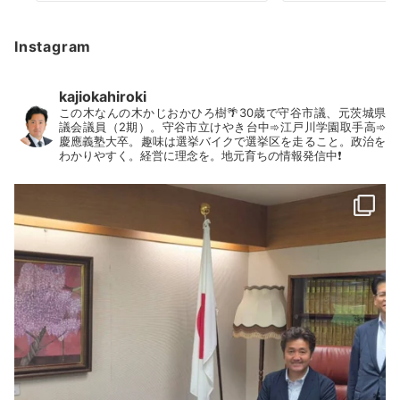
Instagram
kajiokahiroki
この木なんの木かじおかひろ樹🌴30歳で守谷市議、元茨城県
議会議員（2期）。守谷市立けやき台中➾江戸川学園取手高➾
慶應義塾大卒。趣味は選挙バイクで選挙区を走ること。政治を
わかりやすく。経営に理念を。地元育ちの情報発信中❗