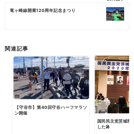
ビ
ゲ
竜ヶ崎線開業120周年記念まつり
ー
シ
ョ
関連記事
ン
【守谷市】第40回守谷ハーフマラソ
ン開催
国民民主党茨城県
した🎤