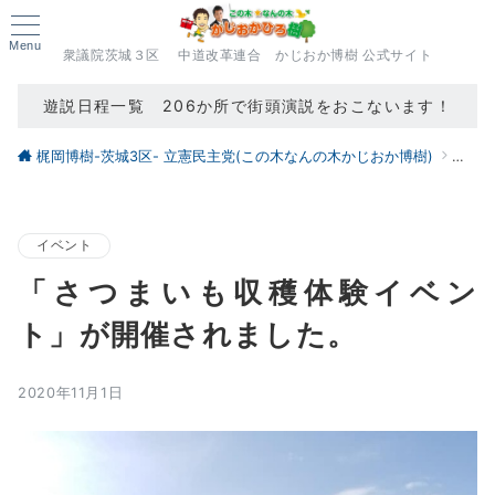
Menu
衆議院茨城３区 中道改革連合 かじおか博樹 公式サイト
遊説日程一覧 206か所で街頭演説をおこないます！
梶岡博樹-茨城3区- 立憲民主党(この木なんの木かじおか博樹)
ブロ
イベント
「さつまいも収穫体験イベン
ト」が開催されました。
2020年11月1日