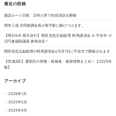
最近の投稿
遊説ルート日程 206カ所で街頭演説を開催
岡本三成 共同政調会長が取手駅に駆けつけます。
【明日5/6 雨天決行】岡田克也元副総理 時局講演会 in 守谷市 小
沼巧参議院議員 参加決定！
岡田克也元副総理の時局講演会が5月7日に守谷市で開催されます
【茨城3区】選挙区の特徴・候補者・最新情勢まとめ！【2025年
版】
アーカイブ
2026年1月
2025年5月
2025年4月