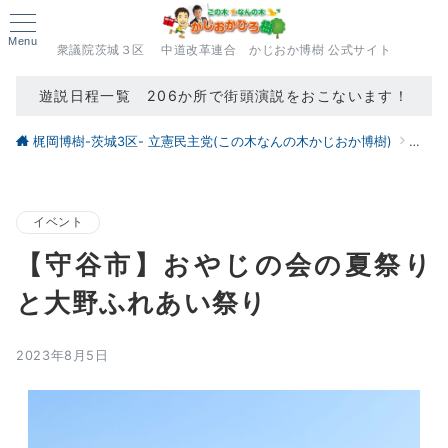
Menu
衆議院茨城３区 中道改革連合 かじおか博樹 公式サイト
遊説日程一覧 206か所で街頭演説をおこないます！
梶岡博樹-茨城3区- 立憲民主党(この木なんの木かじおか博樹)
ブロ
イベント
【守谷市】おやじの会の夏祭り
と大野ふれあい祭り
2023年8月5日