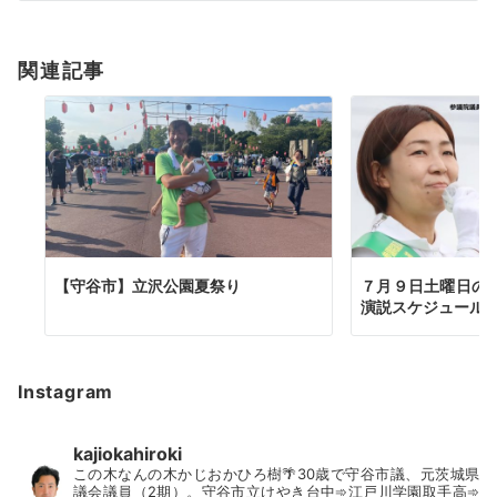
シ
ョ
関連記事
ン
【守谷市】立沢公園夏祭り
７月９日土曜日の
演説スケジュール
Instagram
kajiokahiroki
この木なんの木かじおかひろ樹🌴30歳で守谷市議、元茨城県
議会議員（2期）。守谷市立けやき台中➾江戸川学園取手高➾