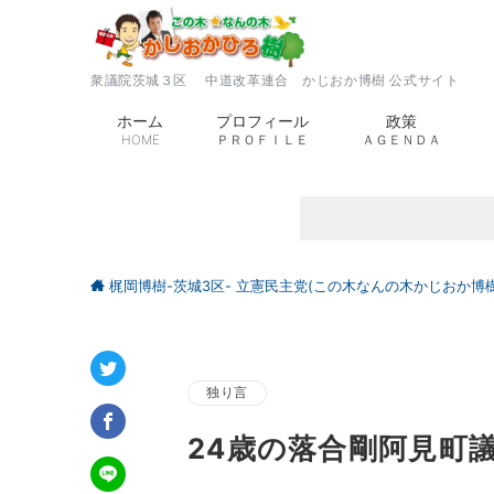
衆議院茨城３区 中道改革連合 かじおか博樹 公式サイト
ホーム
プロフィール
政策
HOME
ＰＲＯＦＩＬＥ
ＡＧＥＮＤＡ
梶岡博樹-茨城3区- 立憲民主党(この木なんの木かじおか博樹
独り言
24歳の落合剛阿見町