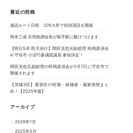
最近の投稿
遊説ルート日程 206カ所で街頭演説を開催
岡本三成 共同政調会長が取手駅に駆けつけます。
【明日5/6 雨天決行】岡田克也元副総理 時局講演会
in 守谷市 小沼巧参議院議員 参加決定！
岡田克也元副総理の時局講演会が5月7日に守谷市で
開催されます
【茨城3区】選挙区の特徴・候補者・最新情勢まと
め！【2025年版】
アーカイブ
2026年1月
2025年5月