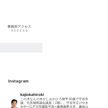
事務所アクセス
ＡＣＣＥＳＳ
Instagram
kajiokahiroki
この木なんの木かじおかひろ樹🌴30歳で守谷市
議、元茨城県議会議員（2期）。守谷市立けやき
台中➾江戸川学園取手高➾慶應義塾大卒。趣味は