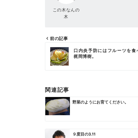
この木なんの
木
前の記事
投
口内炎予防にはフルーツを食
稿
梶岡博樹。
ナ
ビ
ゲ
関連記事
ー
野菜のようにお育てください。
シ
ョ
ン
９度目の3.11