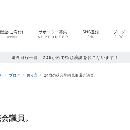
献金(ご寄付)
サポーター募集
SNS登録
ブログ
kenkin
ＳＵＰＰＯＲＴＥＲ
SNS
BLOG
遊説日程一覧 206か所で街頭演説をおこないます！
)
ブログ
独り言
24歳の落合剛阿見町議会議員。
議会議員。