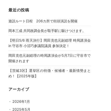
最近の投稿
遊説ルート日程 206カ所で街頭演説を開催
岡本三成 共同政調会長が取手駅に駆けつけます。
【明日5/6 雨天決行】岡田克也元副総理 時局講演会
in 守谷市 小沼巧参議院議員 参加決定！
岡田克也元副総理の時局講演会が5月7日に守谷市で
開催されます
【茨城3区】選挙区の特徴・候補者・最新情勢まと
め！【2025年版】
アーカイブ
2026年1月
2025年5月