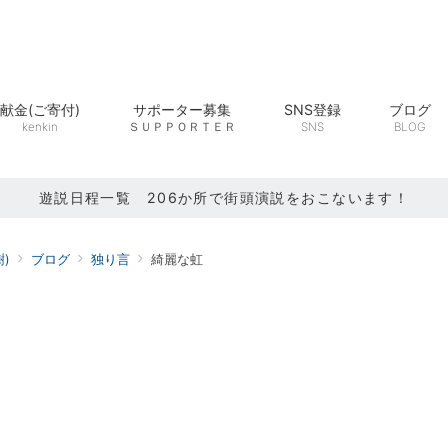
献金(ご寄付)
サポーター募集
SNS登録
ブログ
kenkin
ＳＵＰＰＯＲＴＥＲ
SNS
BLOG
遊説日程一覧 206か所で街頭演説をおこないます！
)
ブログ
独り言
綺麗な虹