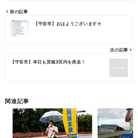
前の記事
投
【守谷市】おはようございます☀
稿
ナ
次の記事
ビ
ゲ
【守谷市】本日も茨城3区内を疾走！
ー
シ
ョ
関連記事
ン