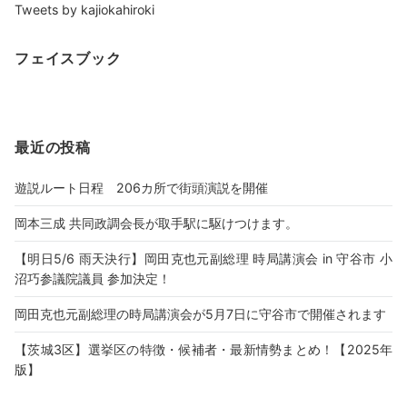
Tweets by kajiokahiroki
フェイスブック
最近の投稿
遊説ルート日程 206カ所で街頭演説を開催
岡本三成 共同政調会長が取手駅に駆けつけます。
【明日5/6 雨天決行】岡田克也元副総理 時局講演会 in 守谷市 小
沼巧参議院議員 参加決定！
岡田克也元副総理の時局講演会が5月7日に守谷市で開催されます
【茨城3区】選挙区の特徴・候補者・最新情勢まとめ！【2025年
版】