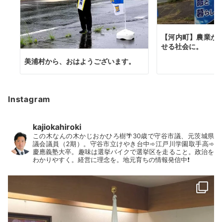
【河内町】農業が
せる社会に。
美浦村から、おはようございます。
Instagram
kajiokahiroki
この木なんの木かじおかひろ樹🌴30歳で守谷市議、元茨城県
議会議員（2期）。守谷市立けやき台中➾江戸川学園取手高➾
慶應義塾大卒。趣味は選挙バイクで選挙区を走ること。政治を
わかりやすく。経営に理念を。地元育ちの情報発信中❗