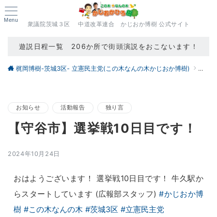
Menu
衆議院茨城３区 中道改革連合 かじおか博樹 公式サイト
遊説日程一覧 206か所で街頭演説をおこないます！
梶岡博樹-茨城3区- 立憲民主党(この木なんの木かじおか博樹)
ブロ
お知らせ
活動報告
独り言
【守谷市】選挙戦10日目です！
2024年10月24日
おはようございます！ 選挙戦10日目です！ 牛久駅か
らスタートしています (広報部スタッフ)
#かじおか博
樹
#この木なんの木
#茨城3区
#立憲民主党