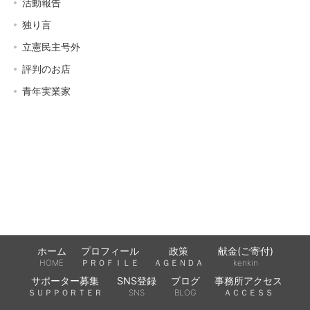
活動報告
独り言
立憲民主号外
評判のお店
青年実業家
ホーム
プロフィール
政策
献金(ご寄付)
HOME
ＰＲＯＦＩＬＥ
ＡＧＥＮＤＡ
kenkin
サポーター募集
SNS登録
ブログ
事務所アクセス
ＳＵＰＰＯＲＴＥＲ
SNS
BLOG
ＡＣＣＥＳＳ