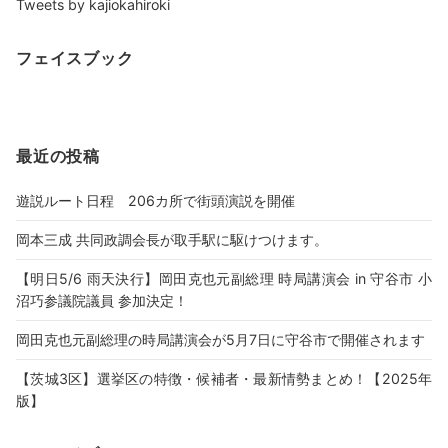
Tweets by kajiokahiroki
フェイスブック
最近の投稿
遊説ルート日程 206カ所で街頭演説を開催
岡本三成 共同政調会長が取手駅に駆けつけます。
【明日5/6 雨天決行】岡田克也元副総理 時局講演会 in 守谷市 小
沼巧参議院議員 参加決定！
岡田克也元副総理の時局講演会が5月7日に守谷市で開催されます
【茨城3区】選挙区の特徴・候補者・最新情勢まとめ！【2025年
版】