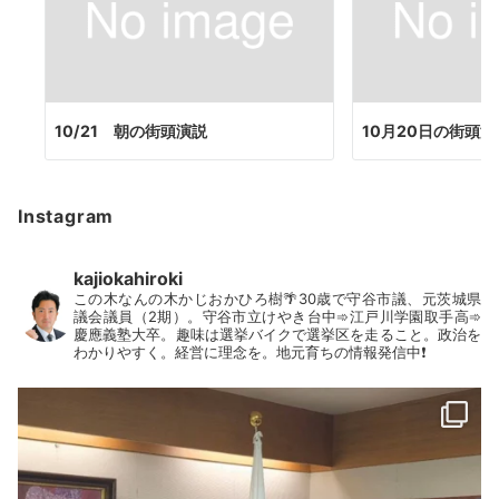
10/21 朝の街頭演説
10月20日の街頭
Instagram
kajiokahiroki
この木なんの木かじおかひろ樹🌴30歳で守谷市議、元茨城県
議会議員（2期）。守谷市立けやき台中➾江戸川学園取手高➾
慶應義塾大卒。趣味は選挙バイクで選挙区を走ること。政治を
わかりやすく。経営に理念を。地元育ちの情報発信中❗