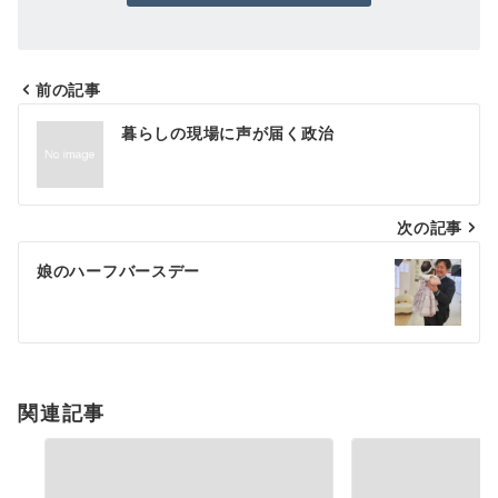
前の記事
投
暮らしの現場に声が届く政治
稿
ナ
次の記事
ビ
ゲ
娘のハーフバースデー
ー
シ
ョ
関連記事
ン