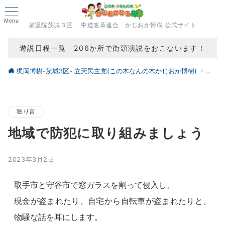
Menu
衆議院茨城３区 中道改革連合 かじおか博樹 公式サイト
遊説日程一覧 206か所で街頭演説をおこないます！
梶岡博樹-茨城3区- 立憲民主党(この木なんの木かじおか博樹)
ブロ
独り言
地域で防犯に取り組みましょう
2023年3月2日
取手市と守谷市で窓ガラスを割って侵入し、
現金が盗まれたり、自宅から自転車が盗まれたりと、
物騒な話を耳にします。