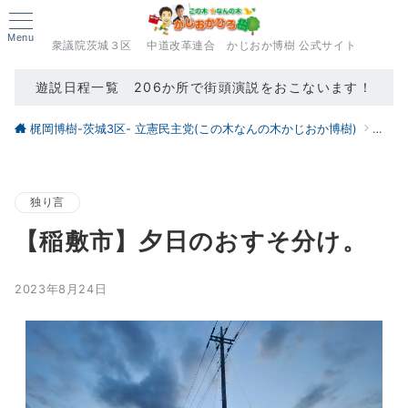
Menu
衆議院茨城３区 中道改革連合 かじおか博樹 公式サイト
遊説日程一覧 206か所で街頭演説をおこないます！
梶岡博樹-茨城3区- 立憲民主党(この木なんの木かじおか博樹)
ブロ
独り言
【稲敷市】夕日のおすそ分け。
2023年8月24日