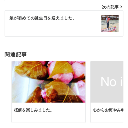
次の記事
ビ
ゲ
娘が初めての誕生日を迎えました。
ー
シ
ョ
関連記事
ン
桜餅を楽しみました。
心からお悔やみ申