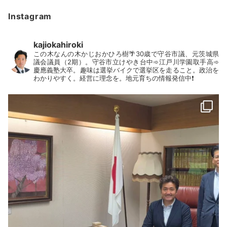
Instagram
kajiokahiroki
この木なんの木かじおかひろ樹🌴30歳で守谷市議、元茨城県
議会議員（2期）。守谷市立けやき台中➾江戸川学園取手高➾
慶應義塾大卒。趣味は選挙バイクで選挙区を走ること。政治を
わかりやすく。経営に理念を。地元育ちの情報発信中❗