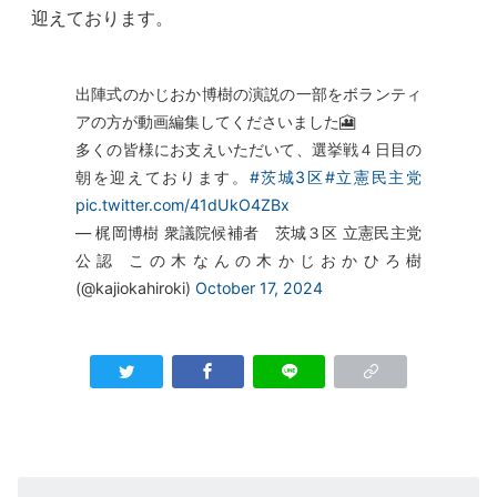
迎えております。
出陣式のかじおか博樹の演説の一部をボランティ
アの方が動画編集してくださいました🎦
多くの皆様にお支えいただいて、選挙戦４日目の
朝を迎えております。
#茨城3区
#立憲民主党
pic.twitter.com/41dUkO4ZBx
— 梶岡博樹 衆議院候補者 茨城３区 立憲民主党
公認 この木なんの木かじおかひろ樹
(@kajiokahiroki)
October 17, 2024