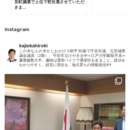
見町議選で上位で初当選させていただ
きま...
Instagram
kajiokahiroki
この木なんの木かじおかひろ樹🌴30歳で守谷市議、元茨城県
議会議員（2期）。守谷市立けやき台中➾江戸川学園取手高➾
慶應義塾大卒。趣味は選挙バイクで選挙区を走ること。政治を
わかりやすく。経営に理念を。地元育ちの情報発信中❗