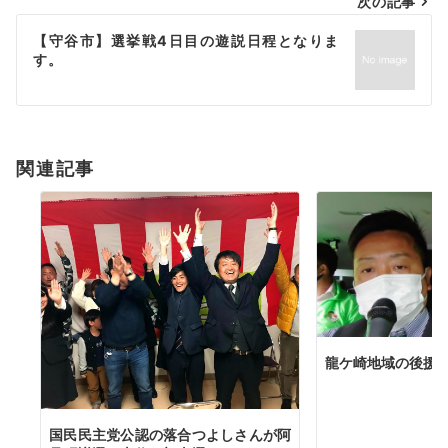
次の記事
ビ
ゲ
【守谷市】選挙戦4日目の遊説日程となりま
す。
ー
シ
ョ
関連記事
ン
龍ケ崎地域の後援
国民民主党公認の落合つよしさんが阿