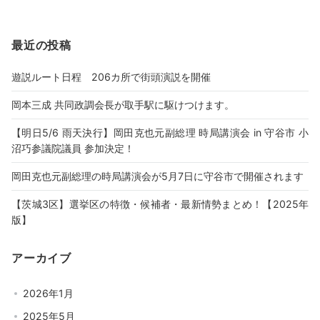
最近の投稿
遊説ルート日程 206カ所で街頭演説を開催
岡本三成 共同政調会長が取手駅に駆けつけます。
【明日5/6 雨天決行】岡田克也元副総理 時局講演会 in 守谷市 小
沼巧参議院議員 参加決定！
岡田克也元副総理の時局講演会が5月7日に守谷市で開催されます
【茨城3区】選挙区の特徴・候補者・最新情勢まとめ！【2025年
版】
アーカイブ
2026年1月
2025年5月