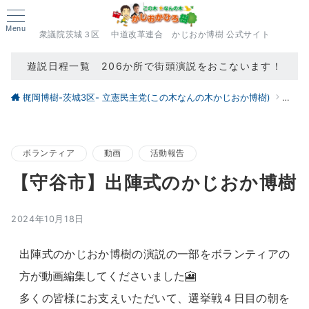
Menu
衆議院茨城３区 中道改革連合 かじおか博樹 公式サイト
遊説日程一覧 206か所で街頭演説をおこないます！
梶岡博樹-茨城3区- 立憲民主党(この木なんの木かじおか博樹)
ブロ
ボランティア
動画
活動報告
【守谷市】出陣式のかじおか博樹
2024年10月18日
出陣式のかじおか博樹の演説の一部をボランティアの
方が動画編集してくださいました🎦
多くの皆様にお支えいただいて、選挙戦４日目の朝を