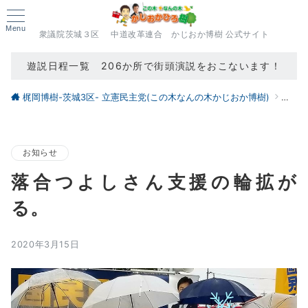
Menu
衆議院茨城３区 中道改革連合 かじおか博樹 公式サイト
遊説日程一覧 206か所で街頭演説をおこないます！
梶岡博樹-茨城3区- 立憲民主党(この木なんの木かじおか博樹)
ブロ
お知らせ
落合つよしさん支援の輪拡が
る。
2020年3月15日