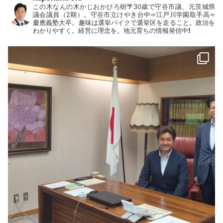
この木なんの木かじおかひろ樹🌴30歳で守谷市議、元茨城県
議会議員（2期）。守谷市立けやき台中➾江戸川学園取手高➾
慶應義塾大卒。趣味は選挙バイクで選挙区を走ること。政治を
わかりやすく。経営に理念を。地元育ちの情報発信中❗