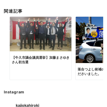
ョ
関連記事
ン
【牛久市議会議員選挙】加藤まさゆき
さん初当選
落合つよし候補の
ださいました。
Instagram
kajiokahiroki