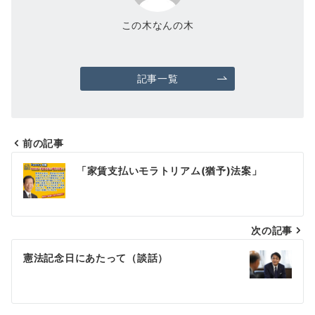
この木なんの木
記事一覧
前の記事
投
「家賃支払いモラトリアム(猶予)法案」
稿
ナ
次の記事
ビ
ゲ
憲法記念日にあたって（談話）
ー
シ