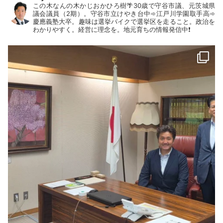
この木なんの木かじおかひろ樹🌴30歳で守谷市議、元茨城県
議会議員（2期）。守谷市立けやき台中➾江戸川学園取手高➾
慶應義塾大卒。趣味は選挙バイクで選挙区を走ること。政治を
わかりやすく。経営に理念を。地元育ちの情報発信中❗