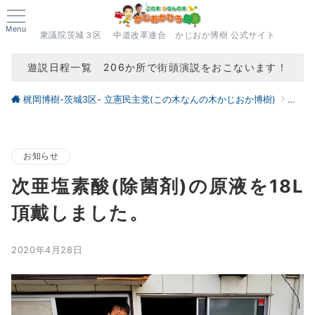
Menu
衆議院茨城３区 中道改革連合 かじおか博樹 公式サイト
遊説日程一覧 206か所で街頭演説をおこないます！
梶岡博樹-茨城3区- 立憲民主党(この木なんの木かじおか博樹)
ブロ
お知らせ
次亜塩素酸(除菌剤)の原液を18L
頂戴しました。
2020年4月28日