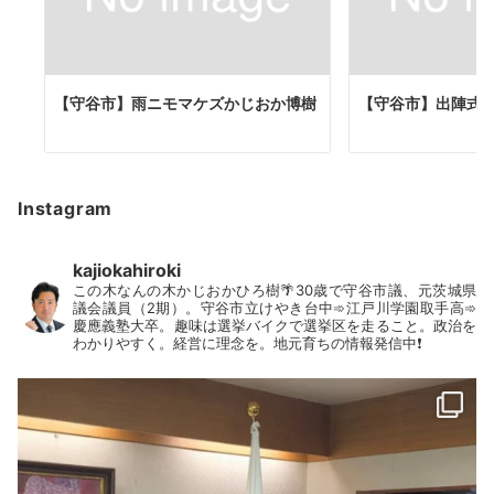
ン
【守谷市】雨ニモマケズかじおか博樹
【守谷市】出陣式
Instagram
kajiokahiroki
この木なんの木かじおかひろ樹🌴30歳で守谷市議、元茨城県
議会議員（2期）。守谷市立けやき台中➾江戸川学園取手高➾
慶應義塾大卒。趣味は選挙バイクで選挙区を走ること。政治を
わかりやすく。経営に理念を。地元育ちの情報発信中❗