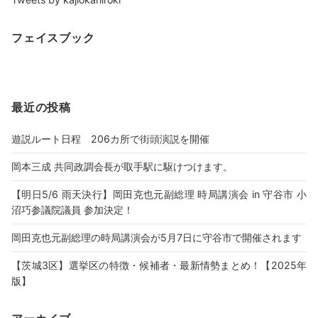
フェイスブック
最近の投稿
遊説ルート日程 206カ所で街頭演説を開催
岡本三成 共同政調会長が取手駅に駆けつけます。
【明日5/6 雨天決行】岡田克也元副総理 時局講演会 in 守谷市 小
沼巧参議院議員 参加決定！
岡田克也元副総理の時局講演会が5月7日に守谷市で開催されます
【茨城3区】選挙区の特徴・候補者・最新情勢まとめ！【2025年
版】