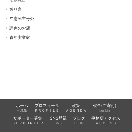
独り言
立憲民主号外
評判のお店
青年実業家
ホーム
プロフィール
政策
献金(ご寄付)
HOME
ＰＲＯＦＩＬＥ
ＡＧＥＮＤＡ
kenkin
サポーター募集
SNS登録
ブログ
事務所アクセス
ＳＵＰＰＯＲＴＥＲ
SNS
BLOG
ＡＣＣＥＳＳ