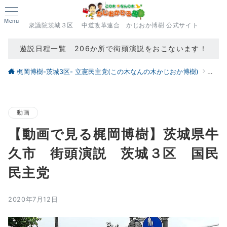
Menu
衆議院茨城３区 中道改革連合 かじおか博樹 公式サイト
遊説日程一覧 206か所で街頭演説をおこないます！
梶岡博樹-茨城3区- 立憲民主党(この木なんの木かじおか博樹)
ブロ
動画
【動画で見る梶岡博樹】茨城県牛
久市 街頭演説 茨城３区 国民
民主党
2020年7月12日