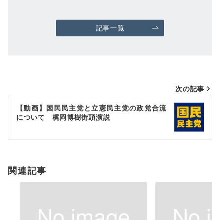
記事一覧
投
次の記事
稿
【動画】国民民主党と立憲民主党の政党合流
について 梶岡博樹街頭演説
ナ
ビ
ゲ
ー
関連記事
シ
ョ