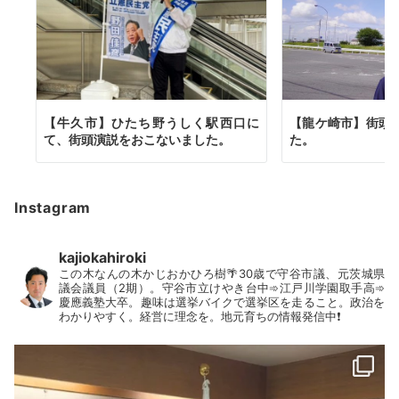
【牛久市】ひたち野うしく駅西口に
【龍ケ崎市】街頭
て、街頭演説をおこないました。
た。
Instagram
kajiokahiroki
この木なんの木かじおかひろ樹🌴30歳で守谷市議、元茨城県
議会議員（2期）。守谷市立けやき台中➾江戸川学園取手高➾
慶應義塾大卒。趣味は選挙バイクで選挙区を走ること。政治を
わかりやすく。経営に理念を。地元育ちの情報発信中❗