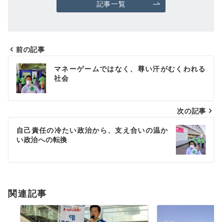
記事一覧
前の記事
投
マネーゲームではなく、尊い汗がむくわれる
稿
社会
ナ
次の記事
ビ
ゲ
自己責任の冷たい政治から、支え合いの温か
い政治への転換
ー
シ
ョ
関連記事
ン