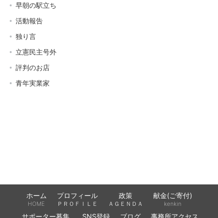
早朝の駅立ち
活動報告
独り言
立憲民主号外
評判のお店
青年実業家
ホーム
プロフィール
政策
献金(ご寄付)
HOME
ＰＲＯＦＩＬＥ
ＡＧＥＮＤＡ
kenkin
サポーター募集
SNS登録
ブログ
事務所アクセス