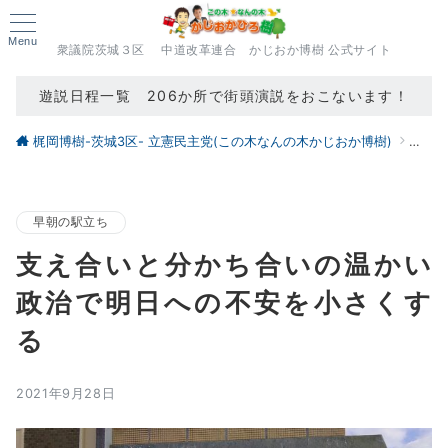
Menu
衆議院茨城３区 中道改革連合 かじおか博樹 公式サイト
遊説日程一覧 206か所で街頭演説をおこないます！
梶岡博樹-茨城3区- 立憲民主党(この木なんの木かじおか博樹)
ブロ
早朝の駅立ち
支え合いと分かち合いの温かい
政治で明日への不安を小さくす
る
2021年9月28日