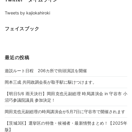
Tweets by kajiokahiroki
フェイスブック
最近の投稿
遊説ルート日程 206カ所で街頭演説を開催
岡本三成 共同政調会長が取手駅に駆けつけます。
【明日5/6 雨天決行】岡田克也元副総理 時局講演会 in 守谷市 小
沼巧参議院議員 参加決定！
岡田克也元副総理の時局講演会が5月7日に守谷市で開催されます
【茨城3区】選挙区の特徴・候補者・最新情勢まとめ！【2025年
版】