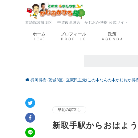
衆議院茨城３区 中道改革連合 かじおか博樹 公式サイト
ホーム
プロフィール
政策
HOME
ＰＲＯＦＩＬＥ
ＡＧＥＮＤＡ
梶岡博樹-茨城3区- 立憲民主党(この木なんの木かじおか博樹
早朝の駅立ち
新取手駅からおはよ