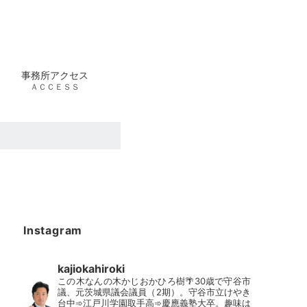
事務所アクセス
ＡＣＣＥＳＳ
Instagram
kajiokahiroki
この木なんの木かじおかひろ樹🌴30歳で守谷市
議、元茨城県議会議員（2期）。守谷市立けやき
台中➾江戸川学園取手高➾慶應義塾大卒。趣味は