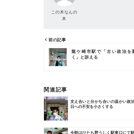
この木なんの
木
前の記事
投
龍ケ崎市駅で「古い政治を
稿
く」と訴える
ナ
ビ
ゲ
関連記事
ー
支え合いと分かち合いの温かい政
日への不安を小さくする
シ
ョ
ン
今朝はひたち野うしく駅東口にて