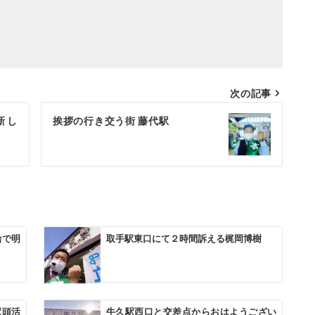
次の記事
新し
挨拶の行き交う街 藤代駅
治で明
取手駅東口にて２時間訴える梶岡博樹
駅頭活
牛久駅西口と交差点からおはようござい