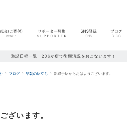
献金(ご寄付)
サポーター募集
SNS登録
ブログ
kenkin
ＳＵＰＰＯＲＴＥＲ
SNS
BLOG
遊説日程一覧 206か所で街頭演説をおこないます！
)
ブログ
早朝の駅立ち
新取手駅からおはようございます。
うございます。