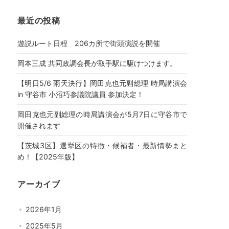
最近の投稿
遊説ルート日程 206カ所で街頭演説を開催
岡本三成 共同政調会長が取手駅に駆けつけます。
【明日5/6 雨天決行】岡田克也元副総理 時局講演会
in 守谷市 小沼巧参議院議員 参加決定！
岡田克也元副総理の時局講演会が5月7日に守谷市で
開催されます
【茨城3区】選挙区の特徴・候補者・最新情勢まと
め！【2025年版】
アーカイブ
2026年1月
2025年5月