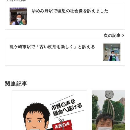
投
ゆめみ野駅で理想の社会像を訴えました
稿
ナ
次の記事
ビ
ゲ
龍ケ崎市駅で「古い政治を新しく」と訴える
ー
シ
ョ
関連記事
ン