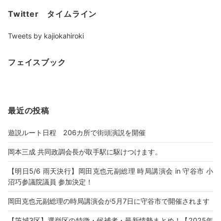
Twitter タイムライン
Tweets by kajiokahiroki
フェイスブック
最近の投稿
遊説ルート日程 206カ所で街頭演説を開催
岡本三成 共同政調会長が取手駅に駆けつけます。
【明日5/6 雨天決行】岡田克也元副総理 時局講演会 in 守谷市 小
沼巧参議院議員 参加決定！
岡田克也元副総理の時局講演会が5月7日に守谷市で開催されます
【茨城3区】選挙区の特徴・候補者・最新情勢まとめ！【2025年