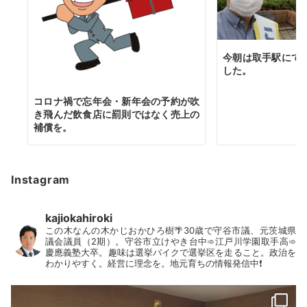
今朝は取手駅にて
した。
コロナ禍で忘年会・新年会の予約が吹
き飛んだ飲食店に罰則ではなく売上の
補償を。
Instagram
kajiokahiroki
この木なんの木かじおかひろ樹🌴30歳で守谷市議、元茨城県
議会議員（2期）。守谷市立けやき台中➾江戸川学園取手高➾
慶應義塾大卒。趣味は選挙バイクで選挙区を走ること。政治を
わかりやすく。経営に理念を。地元育ちの情報発信中❗