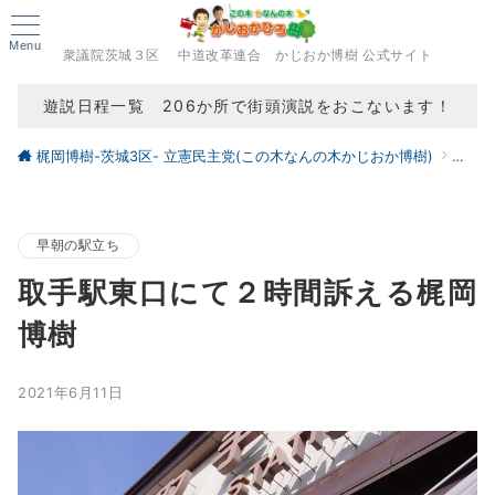
Menu
衆議院茨城３区 中道改革連合 かじおか博樹 公式サイト
遊説日程一覧 206か所で街頭演説をおこないます！
梶岡博樹-茨城3区- 立憲民主党(この木なんの木かじおか博樹)
ブロ
早朝の駅立ち
取手駅東口にて２時間訴える梶岡
博樹
2021年6月11日