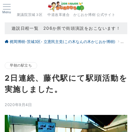
Menu
衆議院茨城３区 中道改革連合 かじおか博樹 公式サイト
遊説日程一覧 206か所で街頭演説をおこないます！
梶岡博樹-茨城3区- 立憲民主党(この木なんの木かじおか博樹)
ブロ
早朝の駅立ち
2日連続、藤代駅にて駅頭活動を
実施しました。
2020年9月4日