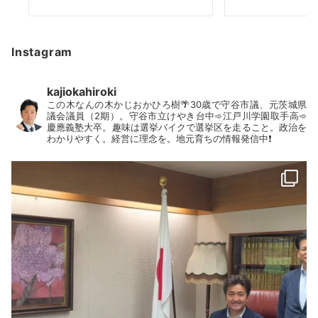
Instagram
kajiokahiroki
この木なんの木かじおかひろ樹🌴30歳で守谷市議、元茨城県
議会議員（2期）。守谷市立けやき台中➾江戸川学園取手高➾
慶應義塾大卒。趣味は選挙バイクで選挙区を走ること。政治を
わかりやすく。経営に理念を。地元育ちの情報発信中❗