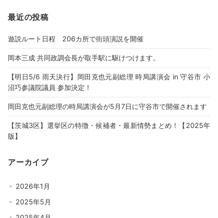
最近の投稿
遊説ルート日程 206カ所で街頭演説を開催
岡本三成 共同政調会長が取手駅に駆けつけます。
【明日5/6 雨天決行】岡田克也元副総理 時局講演会 in 守谷市 小
沼巧参議院議員 参加決定！
岡田克也元副総理の時局講演会が5月7日に守谷市で開催されます
【茨城3区】選挙区の特徴・候補者・最新情勢まとめ！【2025年
版】
アーカイブ
2026年1月
2025年5月
2025年4月