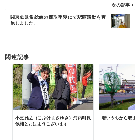
次の記事
ビ
ゲ
関東鉄道常総線の西取手駅にて駅頭活動を実
施しました。
ー
シ
ョ
関連記事
ン
小更雅之（こぶけまさゆき）河内町長
暗いうちから取手
候補とおはようございます