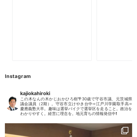
Instagram
kajiokahiroki
この木なんの木かじおかひろ樹🌴30歳で守谷市議、元茨城県
議会議員（2期）。守谷市立けやき台中➾江戸川学園取手高➾
慶應義塾大卒。趣味は選挙バイクで選挙区を走ること。政治を
わかりやすく。経営に理念を。地元育ちの情報発信中❗