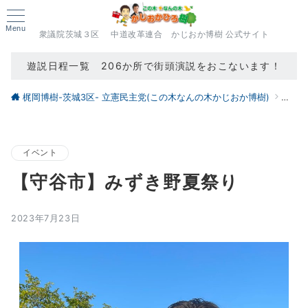
Menu
衆議院茨城３区 中道改革連合 かじおか博樹 公式サイト
遊説日程一覧 206か所で街頭演説をおこないます！
梶岡博樹-茨城3区- 立憲民主党(この木なんの木かじおか博樹)
ブロ
イベント
【守谷市】みずき野夏祭り
2023年7月23日