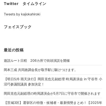
Twitter タイムライン
Tweets by kajiokahiroki
フェイスブック
最近の投稿
遊説ルート日程 206カ所で街頭演説を開催
岡本三成 共同政調会長が取手駅に駆けつけます。
【明日5/6 雨天決行】岡田克也元副総理 時局講演会 in 守谷市 小
沼巧参議院議員 参加決定！
岡田克也元副総理の時局講演会が5月7日に守谷市で開催されます
【茨城3区】選挙区の特徴・候補者・最新情勢まとめ！【2025年