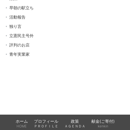
早朝の駅立ち
活動報告
独り言
立憲民主号外
評判のお店
青年実業家
ホーム
プロフィール
政策
献金(ご寄付)
HOME
ＰＲＯＦＩＬＥ
ＡＧＥＮＤＡ
kenkin