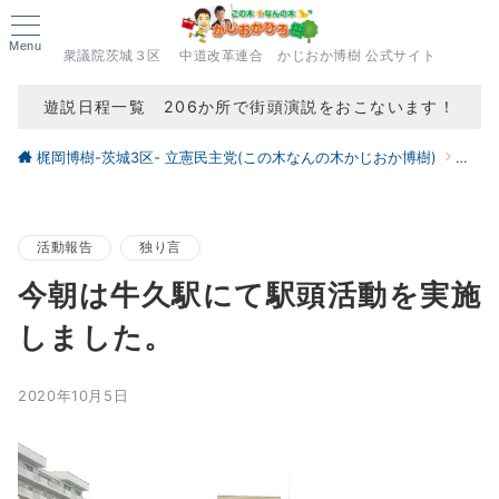
Menu
衆議院茨城３区 中道改革連合 かじおか博樹 公式サイト
遊説日程一覧 206か所で街頭演説をおこないます！
梶岡博樹-茨城3区- 立憲民主党(この木なんの木かじおか博樹)
ブロ
活動報告
独り言
今朝は牛久駅にて駅頭活動を実施
しました。
2020年10月5日