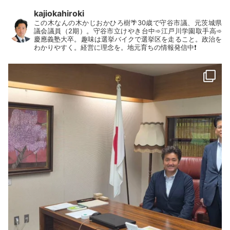
kajiokahiroki
この木なんの木かじおかひろ樹🌴30歳で守谷市議、元茨城県
議会議員（2期）。守谷市立けやき台中➾江戸川学園取手高➾
慶應義塾大卒。趣味は選挙バイクで選挙区を走ること。政治を
わかりやすく。経営に理念を。地元育ちの情報発信中❗