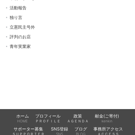
活動報告
独り言
立憲民主号外
評判のお店
青年実業家
ホーム
プロフィール
政策
献金(ご寄付)
HOME
ＰＲＯＦＩＬＥ
ＡＧＥＮＤＡ
kenkin
サポーター募集
SNS登録
ブログ
事務所アクセス
ＳＵＰＰＯＲＴＥＲ
SNS
BLOG
ＡＣＣＥＳＳ