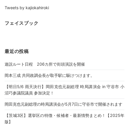
Tweets by kajiokahiroki
フェイスブック
最近の投稿
遊説ルート日程 206カ所で街頭演説を開催
岡本三成 共同政調会長が取手駅に駆けつけます。
【明日5/6 雨天決行】岡田克也元副総理 時局講演会 in 守谷市 小
沼巧参議院議員 参加決定！
岡田克也元副総理の時局講演会が5月7日に守谷市で開催されます
【茨城3区】選挙区の特徴・候補者・最新情勢まとめ！【2025年
版】