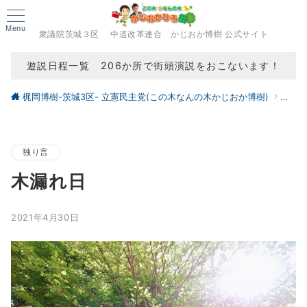
Menu
衆議院茨城３区 中道改革連合 かじおか博樹 公式サイト
遊説日程一覧 206か所で街頭演説をおこないます！
梶岡博樹-茨城3区- 立憲民主党(この木なんの木かじおか博樹)
ブロ
独り言
木漏れ日
2021年4月30日