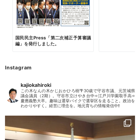
国民民主Press「第二次補正予算審議
編」を発行しました。
Instagram
kajiokahiroki
この木なんの木かじおかひろ樹🌴30歳で守谷市議、元茨城県
議会議員（2期）。守谷市立けやき台中➾江戸川学園取手高➾
慶應義塾大卒。趣味は選挙バイクで選挙区を走ること。政治を
わかりやすく。経営に理念を。地元育ちの情報発信中❗