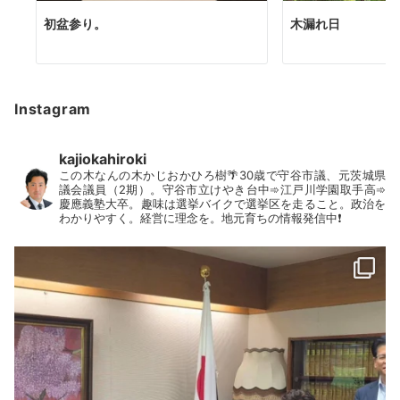
初盆参り。
木漏れ日
Instagram
kajiokahiroki
この木なんの木かじおかひろ樹🌴30歳で守谷市議、元茨城県
議会議員（2期）。守谷市立けやき台中➾江戸川学園取手高➾
慶應義塾大卒。趣味は選挙バイクで選挙区を走ること。政治を
わかりやすく。経営に理念を。地元育ちの情報発信中❗