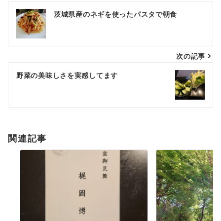
投
茨城県産のネギを使ったパスタで朝食
稿
ナ
次の記事
ビ
ゲ
野菜の美味しさを実感してます
ー
シ
ョ
関連記事
ン