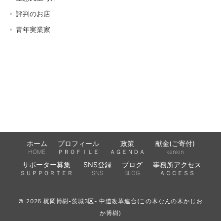
評判のお店
青年実業家
ホーム
プロフィール
政策
献金(ご寄付)
HOME
ＰＲＯＦＩＬＥ
ＡＧＥＮＤＡ
kenkin
サポーター募集
SNS登録
ブログ
事務所アクセス
ＳＵＰＰＯＲＴＥＲ
SNS
BLOG
ＡＣＣＥＳＳ
© 2026
梶岡博樹-茨城3区- 中道改革連合(この木なんの木かじお
か博樹)