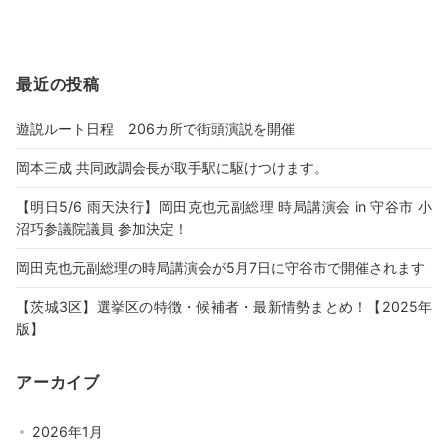
最近の投稿
遊説ルート日程 206カ所で街頭演説を開催
岡本三成 共同政調会長が取手駅に駆けつけます。
【明日5/6 雨天決行】岡田克也元副総理 時局講演会 in 守谷市 小
沼巧参議院議員 参加決定！
岡田克也元副総理の時局講演会が5月7日に守谷市で開催されます
【茨城3区】選挙区の特徴・候補者・最新情勢まとめ！【2025年
版】
アーカイブ
2026年1月