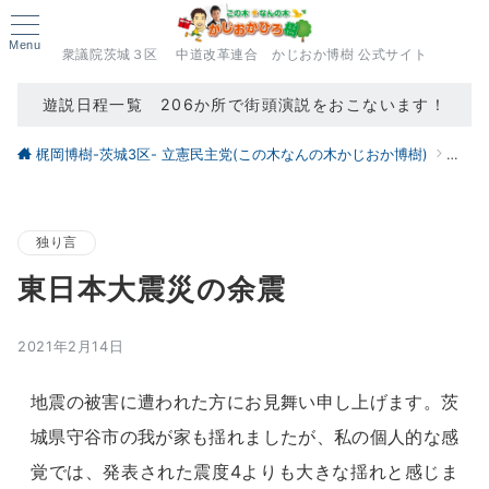
Menu
衆議院茨城３区 中道改革連合 かじおか博樹 公式サイト
遊説日程一覧 206か所で街頭演説をおこないます！
梶岡博樹-茨城3区- 立憲民主党(この木なんの木かじおか博樹)
ブロ
独り言
東日本大震災の余震
2021年2月14日
地震の被害に遭われた方にお見舞い申し上げます。茨
城県守谷市の我が家も揺れましたが、私の個人的な感
覚では、発表された震度4よりも大きな揺れと感じま