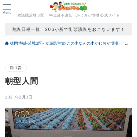
Menu
衆議院茨城３区 中道改革連合 かじおか博樹 公式サイト
遊説日程一覧 206か所で街頭演説をおこないます！
梶岡博樹-茨城3区- 立憲民主党(この木なんの木かじおか博樹)
ブロ
独り言
朝型人間
2021年2月3日