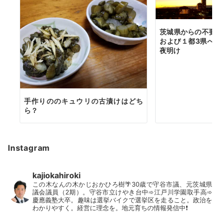
茨城県からの不要
および１都3県へ
夜明け
手作りののキュウリの古漬けはどち
ら？
Instagram
kajiokahiroki
この木なんの木かじおかひろ樹🌴30歳で守谷市議、元茨城県
議会議員（2期）。守谷市立けやき台中➾江戸川学園取手高➾
慶應義塾大卒。趣味は選挙バイクで選挙区を走ること。政治を
わかりやすく。経営に理念を。地元育ちの情報発信中❗