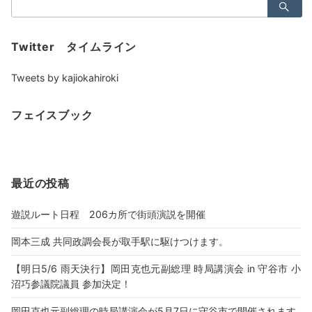
検
索：
Twitter タイムライン
Tweets by kajiokahiroki
フェイスブック
最近の投稿
遊説ルート日程 206カ所で街頭演説を開催
岡本三成 共同政調会長が取手駅に駆けつけます。
【明日5/6 雨天決行】岡田克也元副総理 時局講演会 in 守谷市 小
沼巧参議院議員 参加決定！
岡田克也元副総理の時局講演会が5月7日に守谷市で開催されます