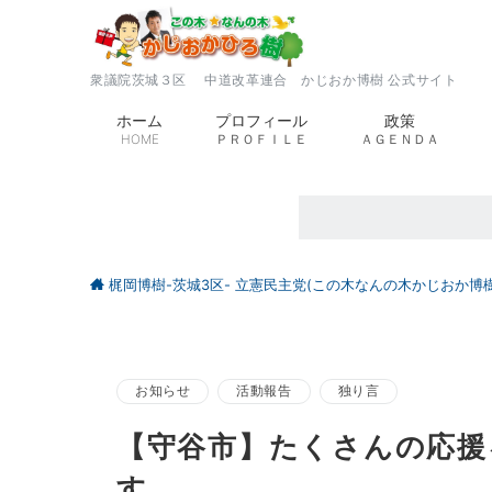
衆議院茨城３区 中道改革連合 かじおか博樹 公式サイト
ホーム
プロフィール
政策
HOME
ＰＲＯＦＩＬＥ
ＡＧＥＮＤＡ
梶岡博樹-茨城3区- 立憲民主党(この木なんの木かじおか博樹
お知らせ
活動報告
独り言
【守谷市】たくさんの応援
す