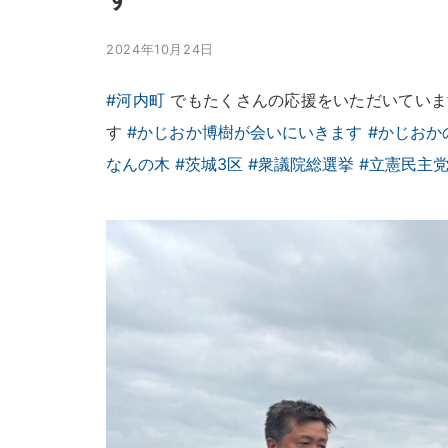
2024年10月24日
#河内町
でもたくさんの応援をいただいていま
す
#かじおか博樹が会いにいきます
#かじおか
なんの木
#茨城3区
#衆議院総選挙
#立憲民主