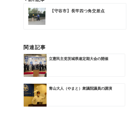
投
【守谷市】長竿四つ角交差点
稿
ナ
ビ
ゲ
関連記事
ー
立憲民主党茨城県連定期大会の開催
シ
ョ
ン
青山大人（やまと）衆議院議員の講演