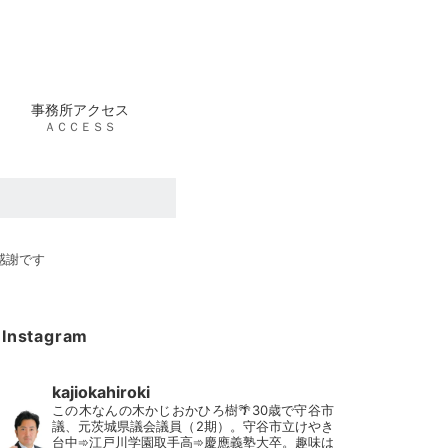
事務所アクセス
ＡＣＣＥＳＳ
感謝です
Instagram
kajiokahiroki
この木なんの木かじおかひろ樹🌴30歳で守谷市
議、元茨城県議会議員（2期）。守谷市立けやき
台中➾江戸川学園取手高➾慶應義塾大卒。趣味は