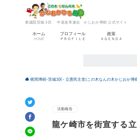
衆議院茨城３区 中道改革連合 かじおか博樹 公式サイト
ホーム
プロフィール
政策
HOME
ＰＲＯＦＩＬＥ
ＡＧＥＮＤＡ
梶岡博樹-茨城3区- 立憲民主党(この木なんの木かじおか博樹
活動報告
龍ケ崎市を街宣する立