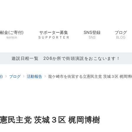
献金(ご寄付)
サポーター募集
SNS登録
ブログ
kenkin
ＳＵＰＰＯＲＴＥＲ
SNS
BLOG
遊説日程一覧 206か所で街頭演説をおこないます！
)
ブログ
活動報告
龍ケ崎市を街宣する立憲民主党 茨城３区 梶岡博
憲民主党 茨城３区 梶岡博樹