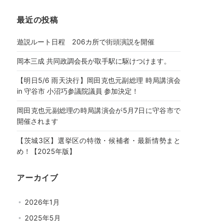
最近の投稿
遊説ルート日程 206カ所で街頭演説を開催
岡本三成 共同政調会長が取手駅に駆けつけます。
【明日5/6 雨天決行】岡田克也元副総理 時局講演会
in 守谷市 小沼巧参議院議員 参加決定！
岡田克也元副総理の時局講演会が5月7日に守谷市で
開催されます
【茨城3区】選挙区の特徴・候補者・最新情勢まと
め！【2025年版】
アーカイブ
2026年1月
2025年5月