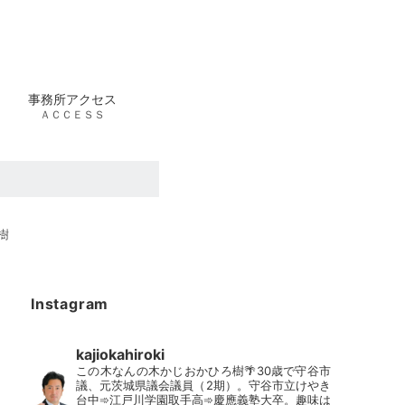
事務所アクセス
ＡＣＣＥＳＳ
樹
Instagram
kajiokahiroki
この木なんの木かじおかひろ樹🌴30歳で守谷市
議、元茨城県議会議員（2期）。守谷市立けやき
台中➾江戸川学園取手高➾慶應義塾大卒。趣味は