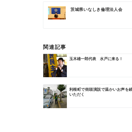
投
茨城県いなしき倫理法人会
稿
ナ
ビ
ゲ
関連記事
ー
玉木雄一郎代表 水戸に来る！
シ
ョ
ン
利根町で街頭演説で温かいお声を
いただく