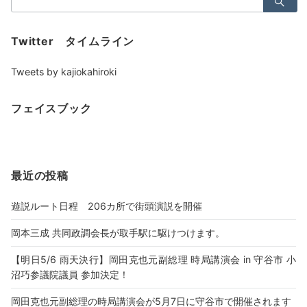
索：
Twitter タイムライン
Tweets by kajiokahiroki
フェイスブック
最近の投稿
遊説ルート日程 206カ所で街頭演説を開催
岡本三成 共同政調会長が取手駅に駆けつけます。
【明日5/6 雨天決行】岡田克也元副総理 時局講演会 in 守谷市 小
沼巧参議院議員 参加決定！
岡田克也元副総理の時局講演会が5月7日に守谷市で開催されます