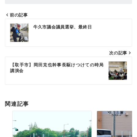
前の記事
投
牛久市議会議員選挙、最終日
稿
ナ
次の記事
ビ
ゲ
【取手市】岡田克也幹事長駆けつけての時局
講演会
ー
シ
ョ
関連記事
ン