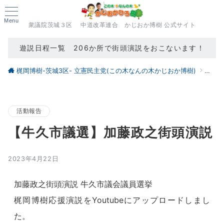
Menu
衆議院茨城３区 中道改革連合 かじおか博樹 公式サイト
遊説日程一覧 206か所で街頭演説をおこないます！
梶岡博樹-茨城3区- 立憲民主党(この木なんの木かじおか博樹)
ブロ
活動報告
【牛久市議選】加藤政之街頭演説
2023年4月22日
加藤政之街頭演説 牛久市議会議員選挙
梶岡博樹応援演説をYoutubeにアップロードしまし
た。