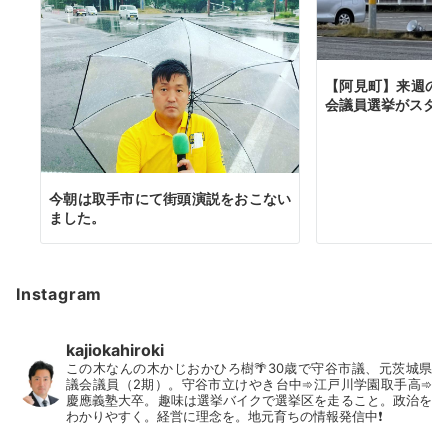
【阿見町】来週の
会議員選挙がスタ
今朝は取手市にて街頭演説をおこない
ました。
Instagram
kajiokahiroki
この木なんの木かじおかひろ樹🌴30歳で守谷市議、元茨城県
議会議員（2期）。守谷市立けやき台中➾江戸川学園取手高➾
慶應義塾大卒。趣味は選挙バイクで選挙区を走ること。政治を
わかりやすく。経営に理念を。地元育ちの情報発信中❗