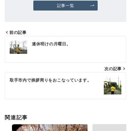
記事一覧
前の記事
投
連休明けの月曜日。
稿
ナ
次の記事
ビ
ゲ
取手市内で挨拶周りをおこなっています。
ー
シ
ョ
関連記事
ン