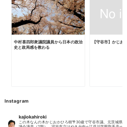
中村喜四郎衆議院議員から日本の政治
【守谷市】かじお
史と政局感を教わる
Instagram
kajiokahiroki
この木なんの木かじおかひろ樹🌴30歳で守谷市議、元茨城県
議会議員（2期）。守谷市立けやき台中➾江戸川学園取手高➾