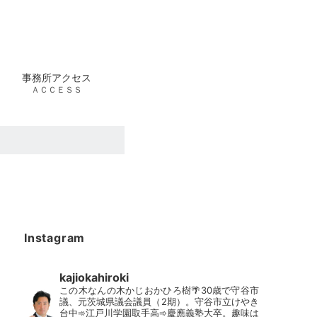
事務所アクセス
ＡＣＣＥＳＳ
Instagram
kajiokahiroki
この木なんの木かじおかひろ樹🌴30歳で守谷市
議、元茨城県議会議員（2期）。守谷市立けやき
台中➾江戸川学園取手高➾慶應義塾大卒。趣味は