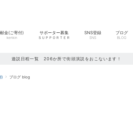
献金(ご寄付)
サポーター募集
SNS登録
ブログ
kenkin
ＳＵＰＰＯＲＴＥＲ
SNS
BLOG
遊説日程一覧 206か所で街頭演説をおこないます！
)
ブログ blog