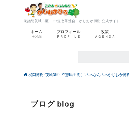
衆議院茨城３区 中道改革連合 かじおか博樹 公式サイト
ホーム
プロフィール
政策
HOME
ＰＲＯＦＩＬＥ
ＡＧＥＮＤＡ
梶岡博樹-茨城3区- 立憲民主党(この木なんの木かじおか博樹
ブログ blog