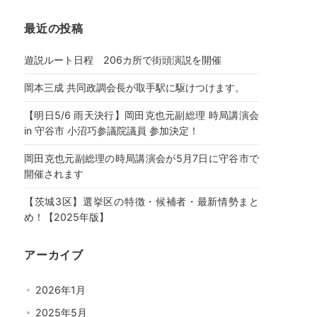
最近の投稿
遊説ルート日程 206カ所で街頭演説を開催
岡本三成 共同政調会長が取手駅に駆けつけます。
【明日5/6 雨天決行】岡田克也元副総理 時局講演会
in 守谷市 小沼巧参議院議員 参加決定！
岡田克也元副総理の時局講演会が5月7日に守谷市で
開催されます
【茨城3区】選挙区の特徴・候補者・最新情勢まと
め！【2025年版】
アーカイブ
2026年1月
2025年5月