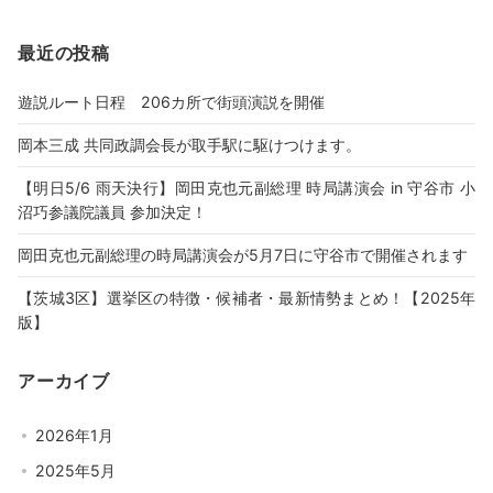
最近の投稿
遊説ルート日程 206カ所で街頭演説を開催
岡本三成 共同政調会長が取手駅に駆けつけます。
【明日5/6 雨天決行】岡田克也元副総理 時局講演会 in 守谷市 小
沼巧参議院議員 参加決定！
岡田克也元副総理の時局講演会が5月7日に守谷市で開催されます
【茨城3区】選挙区の特徴・候補者・最新情勢まとめ！【2025年
版】
アーカイブ
2026年1月
2025年5月