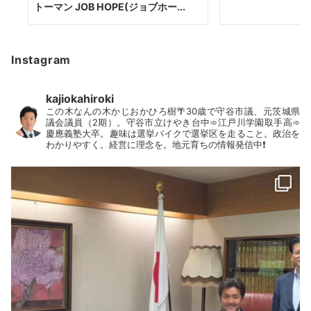
トーマン JOB HOPE(ジョブホー...
Instagram
kajiokahiroki
この木なんの木かじおかひろ樹🌴30歳で守谷市議、元茨城県
議会議員（2期）。守谷市立けやき台中➾江戸川学園取手高➾
慶應義塾大卒。趣味は選挙バイクで選挙区を走ること。政治を
わかりやすく。経営に理念を。地元育ちの情報発信中❗