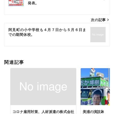
稿
発表。
ナ
次の記事
ビ
ゲ
阿見町の小中学校も４月７日から５月６日ま
での期間休校。
ー
シ
ョ
関連記事
ン
コロナ雇用対策、人材派遣の株式会社
美浦の演説🎤