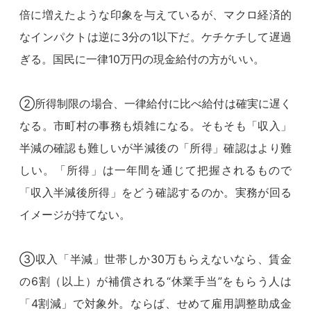
倍に増えたような印象を与えているが、マクロ経済的
なインパクトは逆に3分の1以下だ。ケチケチして遅過
ぎる。国民に一律10万円の現金給付の方がいい。
②所得制限の場合、一律給付に比べ給付は確実に遅く
なる。市町村の事務も煩雑になる。そもそも「収入」
半減の確認も難しいが半減後の「所得」確認はより難
しい。「所得」は一年間を通じて把握されるもので
「収入半減後所得」をどう確認するのか。実務が回る
イメージが持てない。
③収入「半減」世帯しか30万もらえないなら、賃金
の6割（以上）が補償される“休業手当”をもらう人は
「4割減」で対象外。ならば、せめて雇用調整助成金