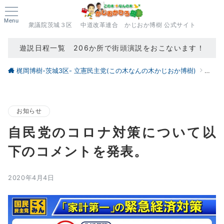
Menu
衆議院茨城３区 中道改革連合 かじおか博樹 公式サイト
遊説日程一覧 206か所で街頭演説をおこないます！
梶岡博樹-茨城3区- 立憲民主党(この木なんの木かじおか博樹)
ブロ
お知らせ
自民党のコロナ対策について以
下のコメントを発表。
2020年4月4日