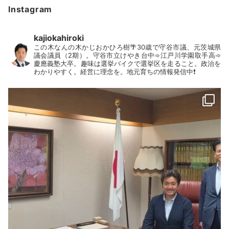
Instagram
kajiokahiroki
この木なんの木かじおかひろ樹🌴30歳で守谷市議、元茨城県
議会議員（2期）。守谷市立けやき台中➾江戸川学園取手高➾
慶應義塾大卒。趣味は選挙バイクで選挙区を走ること。政治を
わかりやすく。経営に理念を。地元育ちの情報発信中❗