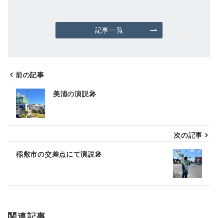
記事一覧
前の記事
投
美浦の演説🎤
稿
ナ
次の記事
ビ
ゲ
稲敷市の交差点にて演説🎤
ー
シ
ョ
関連記事