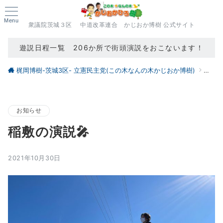
Menu
衆議院茨城３区 中道改革連合 かじおか博樹 公式サイト
遊説日程一覧 206か所で街頭演説をおこないます！
梶岡博樹-茨城3区- 立憲民主党(この木なんの木かじおか博樹)
ブロ
お知らせ
稲敷の演説🎤
2021年10月30日