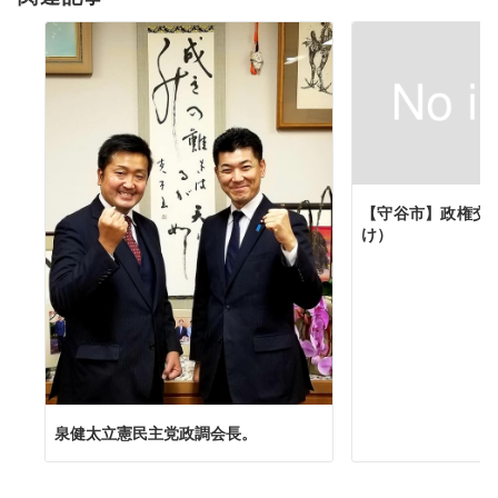
ン
【守谷市】政権交
け）
泉健太立憲民主党政調会長。